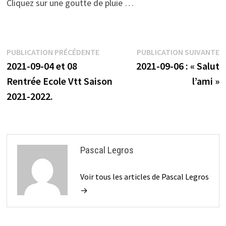
Cliquez sur une goutte de pluie …
Navigation
Publication
P
PUBLICATION PRÉCÉDENTE
PUBLICATION SUIVANTE
précédente :
s
2021-09-04 et 08
2021-09-06 : « Salut
de
Rentrée Ecole Vtt Saison
l’ami »
l’article
2021-2022.
Pascal Legros
Voir tous les articles de Pascal Legros
→