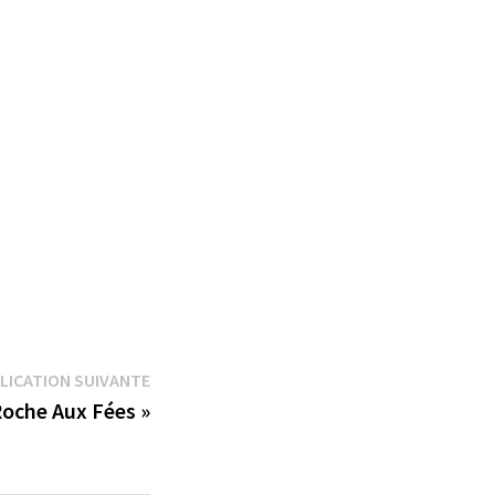
Publication
LICATION SUIVANTE
suivante :
Roche Aux Fées »