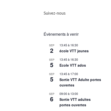
Suivez-nous
Évènements à venir
13:45
à
16:30
SEP
2
école VTT jeunes
13:45
à
16:30
SEP
5
Ecole VTT ados
13:45
à
17:00
SEP
5
Sortie VTT Adulte portes
ouvertes
09:00
à
13:00
SEP
6
Sortie VTT adultes
portes ouvertes