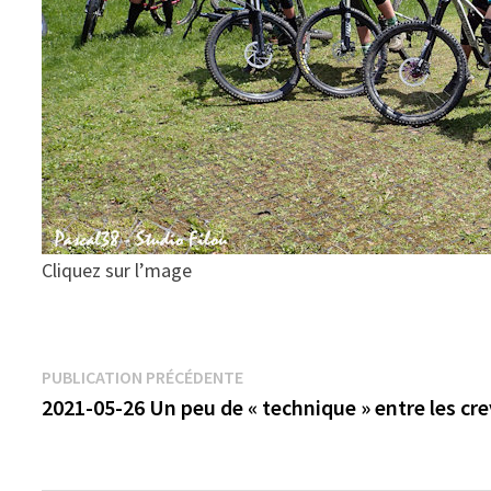
Cliquez sur l’mage
Navigation
Publication
PUBLICATION PRÉCÉDENTE
précédente :
2021-05-26 Un peu de « technique » entre les cre
de
l’article