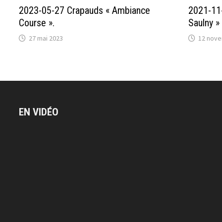
2023-05-27 Crapauds « Ambiance
2021-11-
Course ».
Saulny »
27 mai 2023
12 nove
EN VIDÉO
Lecteur
vidéo