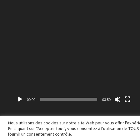
00:00
03:50
Nous utilisons des cookies sur notre site Web pour vous offrir l'expé
En cliquant sur "Accepter tout", vous consentez à l'utilisation de TO
Copyright © 2026
A M S Q
. Alimenté par
WordPress
et
Bam
.
fournir un consentement contrôlé.