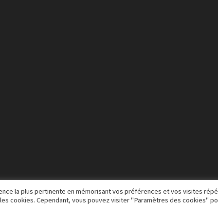
rience la plus pertinente en mémorisant vos préférences et vos visites rép
US les cookies. Cependant, vous pouvez visiter "Paramètres des cookies" po