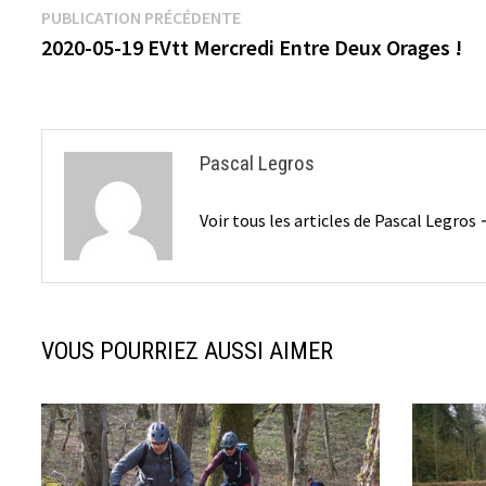
Navigation
Publication
PUBLICATION PRÉCÉDENTE
précédente :
2020-05-19 EVtt Mercredi Entre Deux Orages !
de
l’article
Pascal Legros
Voir tous les articles de Pascal Legros
VOUS POURRIEZ AUSSI AIMER