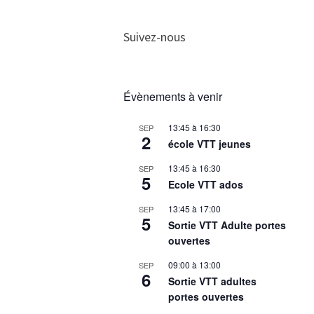
Suivez-nous
Évènements à venir
13:45
à
16:30
SEP
2
école VTT jeunes
13:45
à
16:30
SEP
5
Ecole VTT ados
13:45
à
17:00
SEP
5
Sortie VTT Adulte portes
ouvertes
09:00
à
13:00
SEP
6
Sortie VTT adultes
portes ouvertes