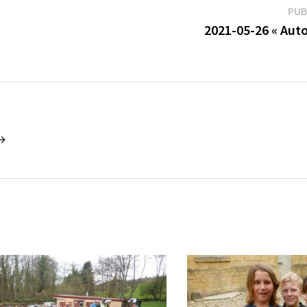
PUB
2021-05-26 « Autou
 →