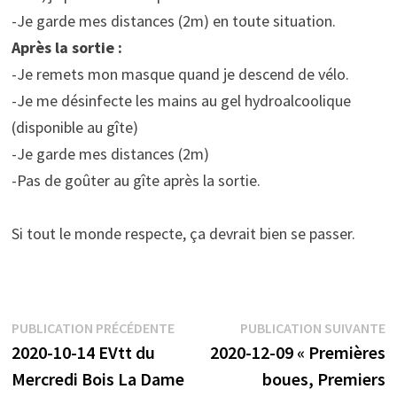
-Je garde mes distances (2m) en toute situation.
Après la sortie :
-Je remets mon masque quand je descend de vélo.
-Je me désinfecte les mains au gel hydroalcoolique
(disponible au gîte)
-Je garde mes distances (2m)
-Pas de goûter au gîte après la sortie.
Si tout le monde respecte, ça devrait bien se passer.
Navigation
Publication
P
PUBLICATION PRÉCÉDENTE
PUBLICATION SUIVANTE
précédente :
s
2020-10-14 EVtt du
2020-12-09 « Premières
de
Mercredi Bois La Dame
boues, Premiers