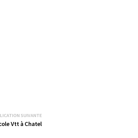
Publication
LICATION SUIVANTE
suivante :
ole Vtt à Chatel