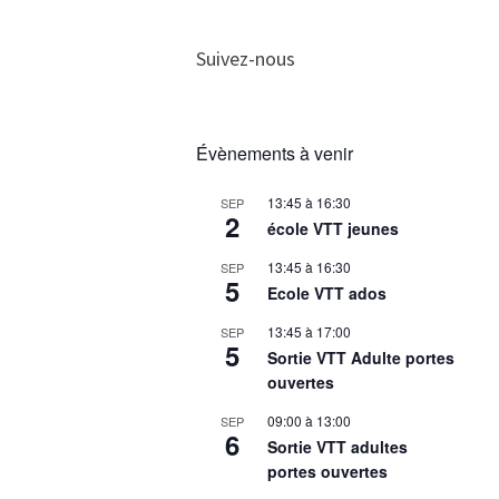
Suivez-nous
Évènements à venir
13:45
à
16:30
SEP
2
école VTT jeunes
13:45
à
16:30
SEP
5
Ecole VTT ados
13:45
à
17:00
SEP
5
Sortie VTT Adulte portes
ouvertes
09:00
à
13:00
SEP
6
Sortie VTT adultes
portes ouvertes