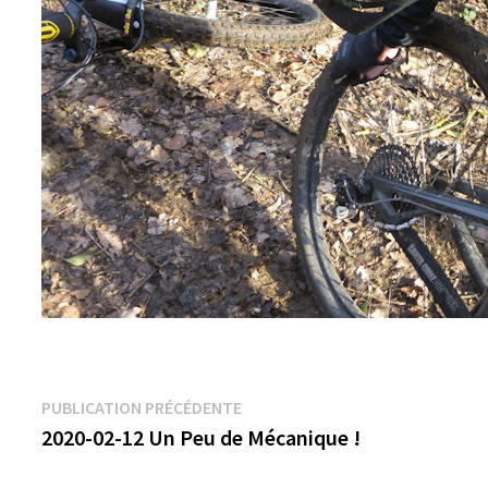
Navigation
Publication
PUBLICATION PRÉCÉDENTE
précédente :
2020-02-12 Un Peu de Mécanique !
de