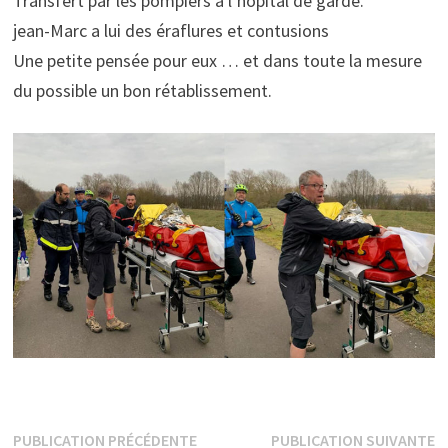
Transfert par les pompiers à l’hôpital de garde.
jean-Marc a lui des éraflures et contusions
Une petite pensée pour eux … et dans toute la mesure
du possible un bon rétablissement.
Navigation
Publication
P
PUBLICATION PRÉCÉDENTE
PUBLICATION SUIVANTE