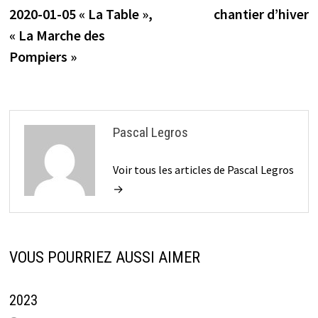
précédente :
s
2020-01-05 « La Table »,
chantier d’hiver
de
« La Marche des
l’article
Pompiers »
Pascal Legros
Voir tous les articles de Pascal Legros
→
VOUS POURRIEZ AUSSI AIMER
2023