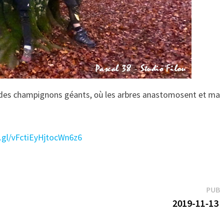
 des champignons géants, où les arbres anastomosent et marc
o.gl/vFctiEyHjtocWn6z6
PUB
2019-11-13 