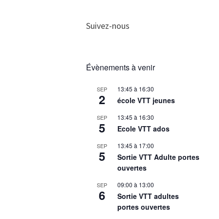
Suivez-nous
Évènements à venir
13:45
à
16:30
SEP
2
école VTT jeunes
13:45
à
16:30
SEP
5
Ecole VTT ados
13:45
à
17:00
SEP
5
Sortie VTT Adulte portes
ouvertes
09:00
à
13:00
SEP
6
Sortie VTT adultes
portes ouvertes