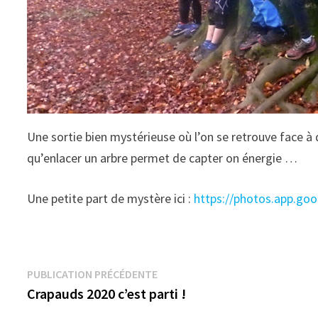
Une sortie bien mystérieuse où l’on se retrouve face à
qu’enlacer un arbre permet de capter on énergie …
Une petite part de mystère ici :
https://photos.app.go
Navigation
Publication
PUBLICATION PRÉCÉDENTE
précédente :
Crapauds 2020 c’est parti !
de