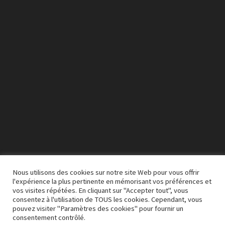
vidéo
Nous utilisons des cookies sur notre site Web pour vous offrir
l'expérience la plus pertinente en mémorisant vos préférences et
vos visites répétées. En cliquant sur "Accepter tout", vous
00:00
03:50
consentez à l'utilisation de TOUS les cookies. Cependant, vous
pouvez visiter "Paramètres des cookies" pour fournir un
consentement contrôlé.