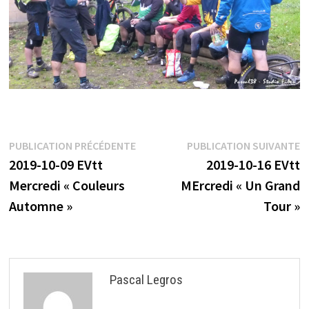
Navigation
Publication
P
PUBLICATION PRÉCÉDENTE
PUBLICATION SUIVANTE
précédente :
s
2019-10-09 EVtt
2019-10-16 EVtt
de
Mercredi « Couleurs
MErcredi « Un Grand
l’article
Automne »
Tour »
Pascal Legros