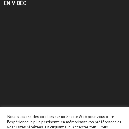
EN VIDÉO
Lecteur
vidéo
Nous utilisons des cookies sur notre site Web pour vous offrir
l'expérience la plus pertinente en mémorisant vos préférences et
vos visites répétées. En cliquant sur "Accepter tout", vous
00:00
03:50