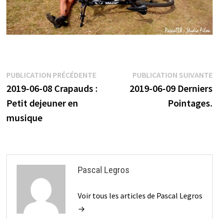
Navigation
Publication
P
PUBLICATION PRÉCÉDENTE
PUBLICATION SUIVANTE
précédente :
s
2019-06-08 Crapauds :
2019-06-09 Derniers
de
Petit dejeuner en
Pointages.
l’article
musique
Pascal Legros
Voir tous les articles de Pascal Legros
→