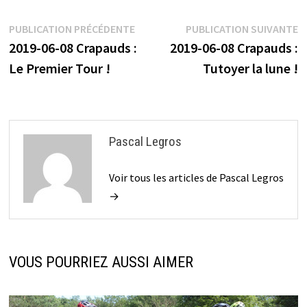
Navigation
Publication
P
PUBLICATION PRÉCÉDENTE
PUBLICATION SUIVANTE
précédente :
s
2019-06-08 Crapauds :
2019-06-08 Crapauds :
de
Le Premier Tour !
Tutoyer la lune !
l’article
Pascal Legros
Voir tous les articles de Pascal Legros
→
VOUS POURRIEZ AUSSI AIMER