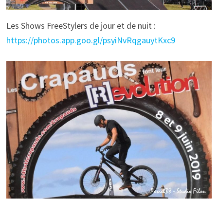
Les Shows FreeStylers de jour et de nuit :
https://photos.app.goo.gl/psyiNvRqgauytKxc9