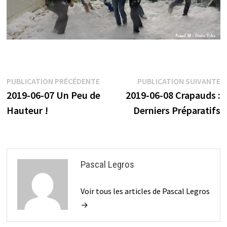
Navigation
Publication
P
PUBLICATION PRÉCÉDENTE
PUBLICATION SUIVANTE
précédente :
s
2019-06-07 Un Peu de
2019-06-08 Crapauds :
de
Hauteur !
Derniers Préparatifs
l’article
Pascal Legros
Voir tous les articles de Pascal Legros
→