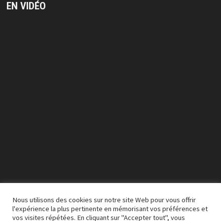
EN VIDÉO
Lecteur
vidéo
Nous utilisons des cookies sur notre site Web pour vous offrir
l'expérience la plus pertinente en mémorisant vos préférences et
vos visites répétées. En cliquant sur "Accepter tout", vous
00:00
03:50