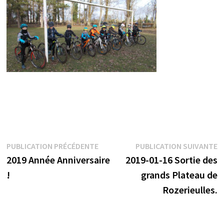
Navigation
Publication
P
PUBLICATION PRÉCÉDENTE
PUBLICATION SUIVANTE
précédente :
s
2019 Année Anniversaire
2019-01-16 Sortie des
de
!
grands Plateau de
l’article
Rozerieulles.