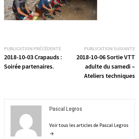
Navigation
Publication
P
PUBLICATION PRÉCÉDENTE
PUBLICATION SUIVANTE
précédente :
s
2018-10-03 Crapauds :
2018-10-06 Sortie VTT
de
Soirée partenaires.
adulte du samedi –
l’article
Ateliers techniques
Pascal Legros
Voir tous les articles de Pascal Legros
→