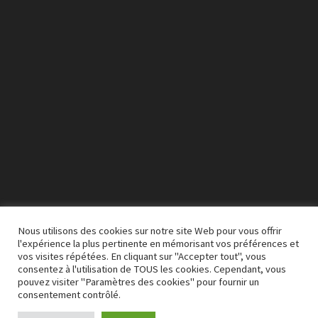
vidéo
Nous utilisons des cookies sur notre site Web pour vous offrir
l'expérience la plus pertinente en mémorisant vos préférences et
vos visites répétées. En cliquant sur "Accepter tout", vous
00:00
03:50
consentez à l'utilisation de TOUS les cookies. Cependant, vous
pouvez visiter "Paramètres des cookies" pour fournir un
consentement contrôlé.