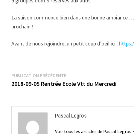
5 groupes dont 3 réservés aux ados.
La saison commence bien dans une bonne ambiance … un
prochain !
Avant de nous rejoindre, un petit coup d’oeil ici :
https
Navigation
Publication
PUBLICATION PRÉCÉDENTE
précédente :
2018-09-05 Rentrée Ecole Vtt du Mercredi
de
l’article
Pascal Legros
Voir tous les articles de Pascal Legros