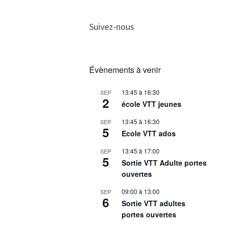
Suivez-nous
Évènements à venir
13:45
à
16:30
SEP
2
école VTT jeunes
13:45
à
16:30
SEP
5
Ecole VTT ados
13:45
à
17:00
SEP
5
Sortie VTT Adulte portes
ouvertes
09:00
à
13:00
SEP
6
Sortie VTT adultes
portes ouvertes