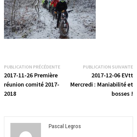
Navigation
Publication
P
PUBLICATION PRÉCÉDENTE
PUBLICATION SUIVANTE
précédente :
s
2017-11-26 Première
2017-12-06 EVtt
de
réunion comité 2017-
Mercredi : Maniabilité et
l’article
2018
bosses !
Pascal Legros