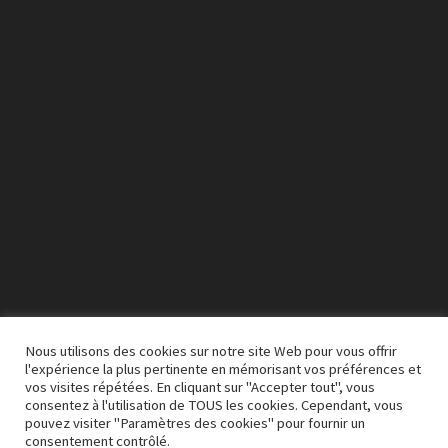
Lecteur
vidéo
Nous utilisons des cookies sur notre site Web pour vous offrir
l'expérience la plus pertinente en mémorisant vos préférences et
vos visites répétées. En cliquant sur "Accepter tout", vous
00:00
03:50
consentez à l'utilisation de TOUS les cookies. Cependant, vous
pouvez visiter "Paramètres des cookies" pour fournir un
consentement contrôlé.