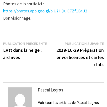
Photos de la sortie ici :
https://photos.app.goo.gl/piU7HQulC7Zf1BrU2
Bon visionnage.
Navigation
Publication
P
PUBLICATION PRÉCÉDENTE
PUBLICATION SUIVANTE
précédente :
s
EVtt dans la neige :
2019-10-29 Préparation
de
archives
envoi licences et cartes
l’article
club.
Pascal Legros
Voir tous les articles de Pascal Legros