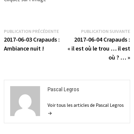
Navigation
Publication
P
PUBLICATION PRÉCÉDENTE
PUBLICATION SUIVANTE
précédente :
s
2017-06-03 Crapauds :
2017-06-04 Crapauds :
de
Ambiance nuit !
« il est où le trou … il est
l’article
où ? … »
Pascal Legros
Voir tous les articles de Pascal Legros
→