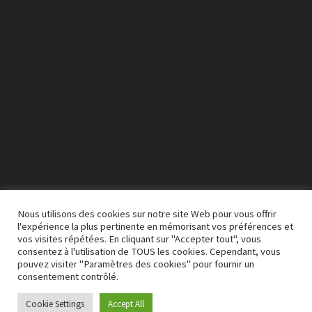
Nous utilisons des cookies sur notre site Web pour vous offrir
l'expérience la plus pertinente en mémorisant vos préférences et
vos visites répétées. En cliquant sur "Accepter tout", vous
00:00
03:50
consentez à l'utilisation de TOUS les cookies. Cependant, vous
pouvez visiter "Paramètres des cookies" pour fournir un
consentement contrôlé.
Cookie Settings
Accept All