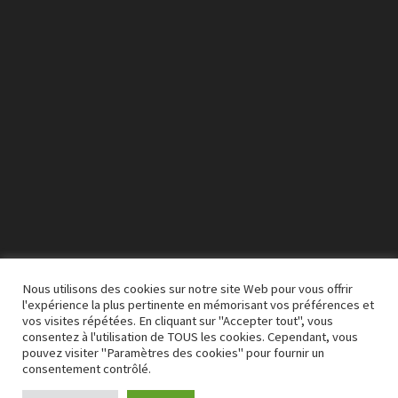
vidéo
Nous utilisons des cookies sur notre site Web pour vous offrir
l'expérience la plus pertinente en mémorisant vos préférences et
vos visites répétées. En cliquant sur "Accepter tout", vous
00:00
03:50
consentez à l'utilisation de TOUS les cookies. Cependant, vous
pouvez visiter "Paramètres des cookies" pour fournir un
consentement contrôlé.