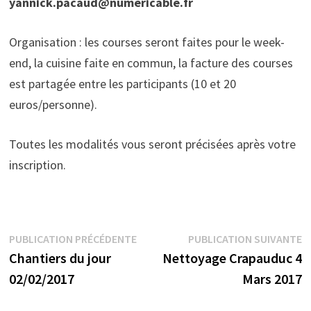
yannick.pacaud@numericable.fr
Organisation : les courses seront faites pour le week-
end, la cuisine faite en commun, la facture des courses
est partagée entre les participants (10 et 20
euros/personne).
Toutes les modalités vous seront précisées après votre
inscription.
Navigation
Publication
P
PUBLICATION PRÉCÉDENTE
PUBLICATION SUIVANTE
précédente :
s
Chantiers du jour
Nettoyage Crapauduc 4
de
02/02/2017
Mars 2017
l’article