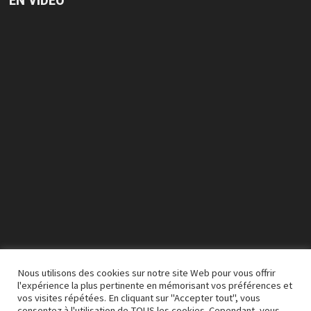
Lecteur
vidéo
Nous utilisons des cookies sur notre site Web pour vous offrir
l'expérience la plus pertinente en mémorisant vos préférences et
vos visites répétées. En cliquant sur "Accepter tout", vous
00:00
03:50
consentez à l'utilisation de TOUS les cookies. Cependant, vous