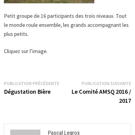
Petit groupe de 16 participants des trois niveaux. Tout
le monde roule ensemble, les grands accompagnant les
plus petits.
Cliquez sur l’image.
Navigation
Publication
P
PUBLICATION PRÉCÉDENTE
PUBLICATION SUIVANTE
précédente :
s
Dégustation Bière
Le Comité AMSQ 2016 /
de
2017
l’article
Pascal Legros