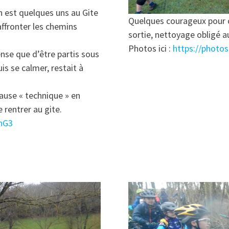
en est quelques uns au Gite
Quelques courageux pour c
affronter les chemins
sortie, nettoyage obligé a
Photos ici :
https://phot
nse que d’être partis sous
uis se calmer, restait à
ause « technique » en
 rentrer au gite.
fhG3