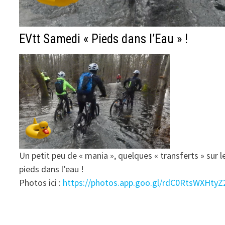
EVtt Samedi « Pieds dans l’Eau » !
Un petit peu de « mania », quelques « transferts » sur 
pieds dans l’eau !
Photos ici :
https://photos.app.goo.gl/rdC0RtsWXHtyZ