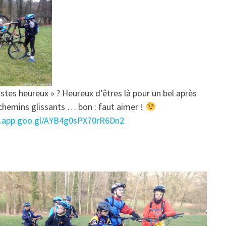
tes heureux » ? Heureux d’êtres là pour un bel après
 chemins glissants … bon : faut aimer !
s.app.goo.gl/AYB4g0sPX70rR6Dn2