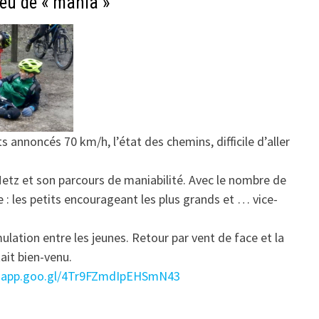
peu de « mania »
ts annoncés 70 km/h, l’état des chemins, difficile d’aller
Metz et son parcours de maniabilité. Avec le nombre de
e : les petits encourageant les plus grands et … vice-
ation entre les jeunes. Retour par vent de face et la
ait bien-venu.
s.app.goo.gl/4Tr9FZmdIpEHSmN43