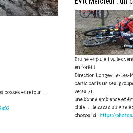
EVtt Mercredi : un 
Bruine et pluie ! vu les ven
en forêt !
Direction Longeville-Les-
participants un seul group
versa ;-).
les bosses et retour …
une bonne ambiance et émul
pluie … le cacao au gite ét
2a92
photos ici :
https://photo