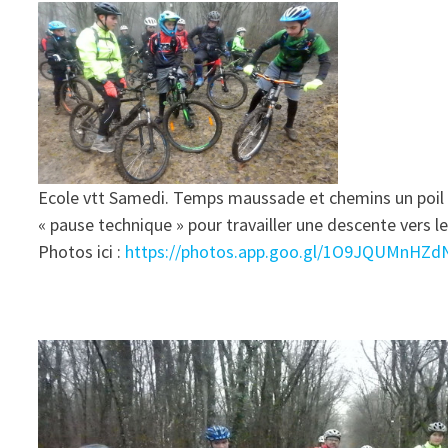
Ecole vtt Samedi. Temps maussade et chemins un poil «
« pause technique » pour travailler une descente vers l
Photos ici :
https://photos.app.goo.gl/1O9JQUMnHZd