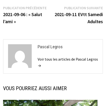
Navigation
Publication
P
PUBLICATION PRÉCÉDENTE
PUBLICATION SUIVANTE
précédente :
s
2021-09-06 : « Salut
2021-09-11 EVtt Samedi
de
l’ami »
Adultes
l’article
Pascal Legros
Voir tous les articles de Pascal Legros
→
VOUS POURRIEZ AUSSI AIMER